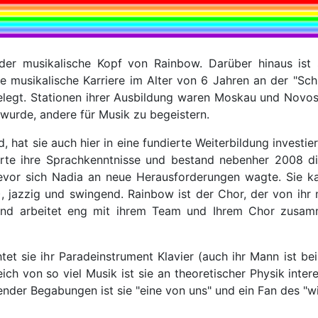
 der musikalische Kopf von Rainbow. Darüber hinaus ist 
 musikalische Karriere im Alter von 6 Jahren an der "Schu
elegt. Stationen ihrer Ausbildung waren Moskau und Novosib
wurde, andere für Musik zu begeistern.
, hat sie auch hier in eine fundierte Weiterbildung investie
erte ihre Sprachkenntnisse und bestand nebenher 2008 di
vor sich Nadia an neue Herausforderungen wagte. Sie kan
, jazzig und swingend. Rainbow ist der Chor, der von ihr
 und arbeitet eng mit ihrem Team und Ihrem Chor zusamme
chtet sie ihr Paradeinstrument Klavier (auch ihr Mann ist b
ich von so viel Musik ist sie an theoretischer Physik inter
nder Begabungen ist sie "eine von uns" und ein Fan des "wi