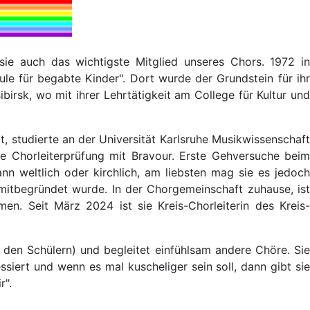
sie auch das wichtigste Mitglied unseres Chors. 1972 in
le für begabte Kinder". Dort wurde der Grundstein für ihr
irsk, wo mit ihrer Lehrtätigkeit am College für Kultur und
rt, studierte an der Universität Karlsruhe Musikwissenschaft
e Chorleiterprüfung mit Bravour. Erste Gehversuche beim
n weltlich oder kirchlich, am liebsten mag sie es jedoch
 mitbegründet wurde. In der Chorgemeinschaft zuhause, ist
n. Seit März 2024 ist sie Kreis-Chorleiterin des Kreis-
ei den Schülern) und begleitet einfühlsam andere Chöre. Sie
essiert und wenn es mal kuscheliger sein soll, dann gibt sie
r".