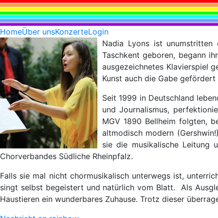
Home
Über uns
Konzerte
Login
Nadia Lyons ist unumstritten
Taschkent geboren, begann ihre
ausgezeichnetes Klavierspiel g
Kunst auch die Gabe gefördert 
Seit 1999 in Deutschland lebend
und Journalismus, perfektioni
MGV 1890 Bellheim folgten, be
altmodisch modern (Gershwin!)
sie die musikalische Leitung
Chorverbandes Südliche Rheinpfalz.
Falls sie mal nicht chormusikalisch unterwegs ist, unterri
singt selbst begeistert und natürlich vom Blatt. Als Ausgle
Haustieren ein wunderbares Zuhause. Trotz dieser überrage